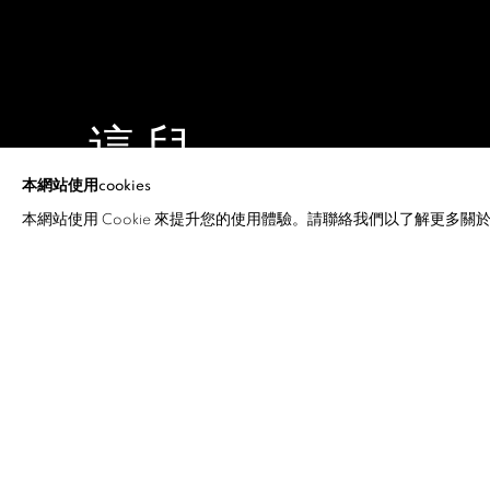
這兒
本網站使用cookies
黄鋭
,
2023年3月17日 - 4月29日
本網站使用 Cookie 來提升您的使用體驗。請聯絡我們以了解更多關於 C
這兒
介紹
作品
展覽現場
新聞稿
黄鋭
「這兒，看見了不幸，真正的悲