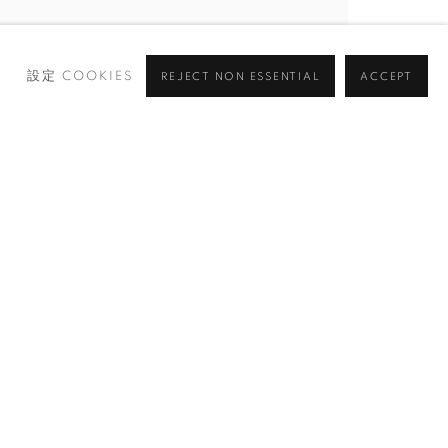
設定 COOKIES
REJECT NON ESSENTIAL
ACCEPT
瀏覽藝術家