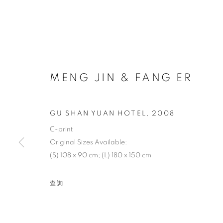
MENG JIN & FANG ER
GU SHAN YUAN HOTEL
,
2008
C-print
Original Sizes Available:
(S) 108 x 90 cm; (L) 180 x 150 cm
查詢