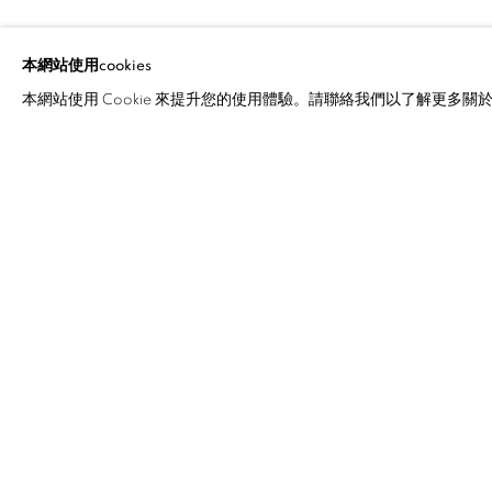
MENG JIN & 
本網站使用cookies
本網站使用 Cookie 來提升您的使用體驗。請聯絡我們以了解更多關於 C
MENG JIN & FANG ER
介紹
作品
傳記
展覽
COOKIE 條款
設定 COOKIES