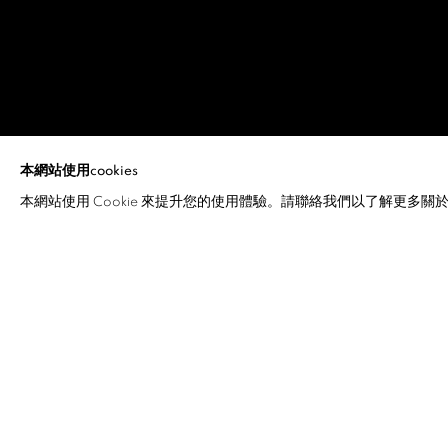
NGUYEN TRIN
本網站使用cookies
本網站使用 Cookie 來提升您的使用體驗。請聯絡我們以了解更多關於 C
NGUYEN TRINH THI
介紹
作品
傳記
展覽
Nguyen Trinh Thi
is an independent filmmaker and docum