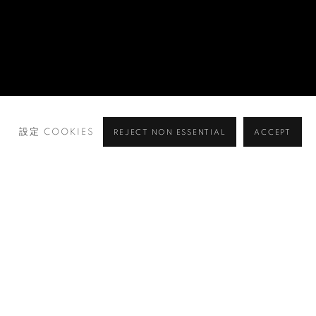
設定 COOKIES
REJECT NON ESSENTIAL
ACCEPT
瀏覽藝術家