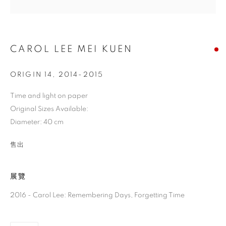
CAROL LEE MEI KUEN
ORIGIN 14
,
2014-2015
Time and light on paper
Original Sizes Available:
李美娟
Diameter: 40 cm
售出
展覽
2016 - Carol Lee: Remembering Days, Forgetting Time