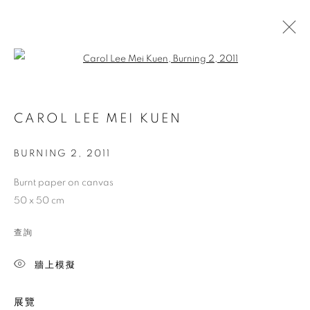
Open a larger version of the follo
CAROL LEE MEI KUEN
BURNING 2
,
2011
Burnt paper on canvas
50 x 50 cm
查詢
牆上模擬
展覽