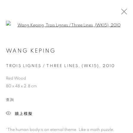
Open a larger version of the follo
WANG KEPING
藝術博覽會
TROIS LIGNES / THREE LINES, (WK15)
,
2010
Red Wood
ART BASEL HONG KONG 2024
80 x 48 x 2.8 cm
查詢
Previous s
Next s
牆上模擬
“The human body is an eternal theme. Like a math puzzle,