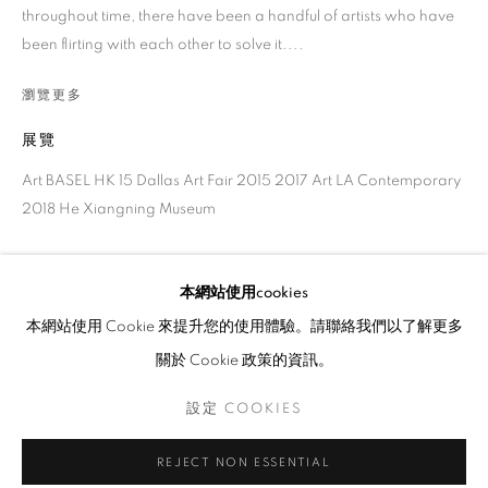
throughout time, there have been a handful of artists who have
紐約軍械庫藝術博覽會2023
been flirting with each other to solve it....
王克平, 黃銳, 小清水漸, 裴公慶, LAURENT MARTIN
"LO", KATRINA LEIGH MENDOZA RAIMANN AND
瀏覽更多
ZOË MARDEN
2023年9月8日 - 9月10日
展覽
介紹
作品
展覽現場
新聞稿
Art BASEL HK 15 Dallas Art Fair 2015 2017 Art LA Contemporary
2018 He Xiangning Museum
回到藝術博覽會
分享
本網站使用cookies
32
/ 37
前一頁
下一頁
本網站使用 Cookie 來提升您的使用體驗。請聯絡我們以了解更多
關於 Cookie 政策的資訊。
COOKIE 條款
設定 COOKIES
設定 COOKIES
版權© 2026 10 CHANCERY LANE GALLERY
相關藝術家
網頁支持 ARTLOGIC
REJECT NON ESSENTIAL