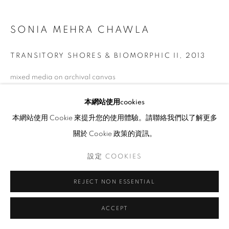
SONIA MEHRA CHAWLA
TRANSITORY SHORES & BIOMORPHIC II
,
2013
mixed media on archival canvas
182 x 204 cm (diptych)
本網站使用cookies
本網站使用 Cookie 來提升您的使用體驗。請聯絡我們以了解更多
展覽
關於 Cookie 政策的資訊。
2013, The Embryonic Plant and Otherworlds Art Walk 2013
設定 COOKIES
REJECT NON ESSENTIAL
ACCEPT