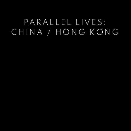
PARALLEL LIVES:
CHINA / HONG KONG