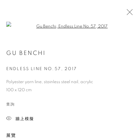
Open a larger version of the follo
MIX MEDIA
GU BENCHI
COOKIE 條款
設定 COOKIES
ENDLESS LINE NO.57
,
2017
版權© 2026 10 CHANCERY LANE GALLERY
Polyester yarn line, stainless steel nail, acrylic
網頁支持 ARTLOGIC
100 x 120 cm
查詢
牆上模擬
展覽