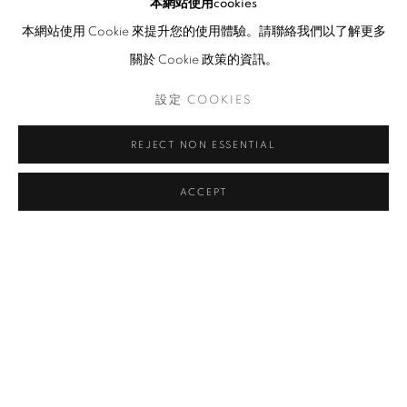
本網站使用cookies
本網站使用 Cookie 來提升您的使用體驗。請聯絡我們以了解更多
關於 Cookie 政策的資訊。
設定 COOKIES
REJECT NON ESSENTIAL
ACCEPT
潘劍
介紹
作品
傳記
展覽
出版品
相關新聞
藝術博覽會
簡歷
瀏覽藝術家