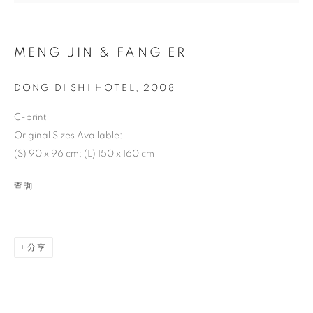
MENG JIN & FANG ER
DONG DI SHI HOTEL
,
2008
C-print
Original Sizes Available:
(S) 90 x 96 cm; (L) 150 x 160 cm
MENG JIN & FANG ER
查詢
分享