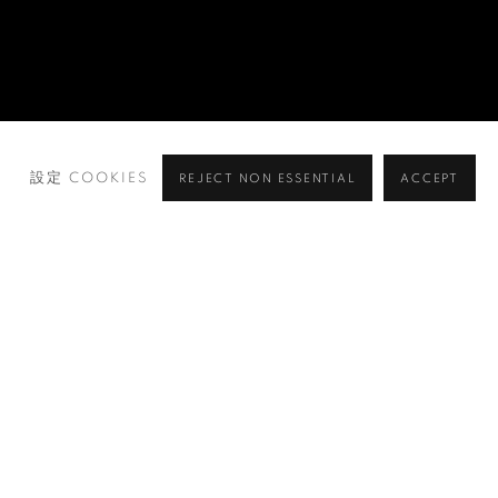
設定 COOKIES
REJECT NON ESSENTIAL
ACCEPT
瀏覽藝術家