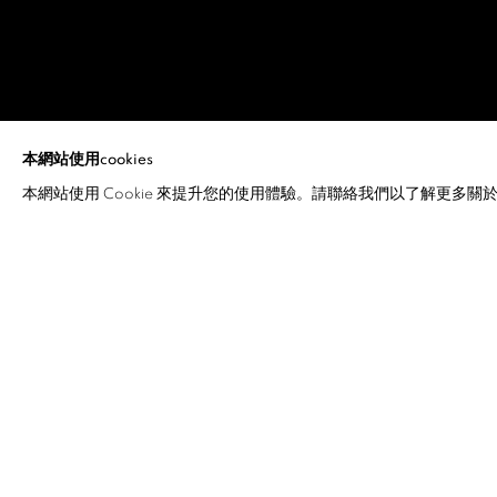
阮泰俊
本網站使用cookies
本網站使用 Cookie 來提升您的使用體驗。請聯絡我們以了解更多關於 C
阮泰俊
介紹
作品
傳記
展覽
相關新聞
對
阮泰俊
（1965 年出生於越南
年逝世）來說，空間及其物體，