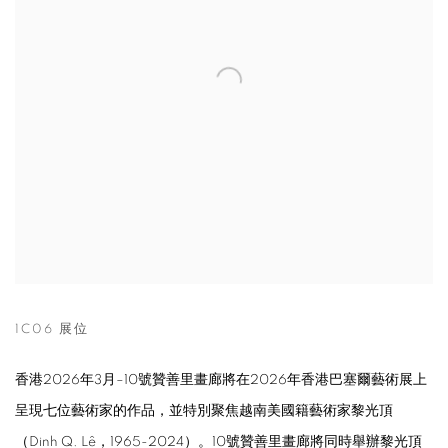
1C06 展位
香港2026年3月–10號贊善里畫廊將在2026年香港巴塞爾藝術展上
呈現七位藝術家的作品，並特別聚焦越南美國籍藝術家黎光頂
（Dinh Q. Lê，1965-2024）。10號贊善里畫廊將同時舉辦黎光頂