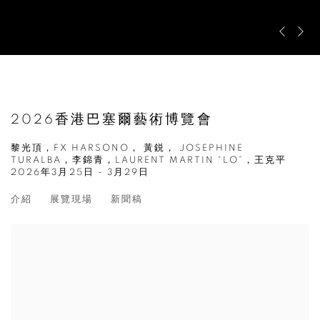
Previous s
Next s
2026香港巴塞爾藝術博覽會
黎光頂，FX HARSONO， 黃鋭， JOSEPHINE
TURALBA，李錦青，LAURENT MARTIN “LO”，王克平
2026年3月25日 - 3月29日
介紹
展覽現場
新聞稿
Open a larger version of the following image in a popup: