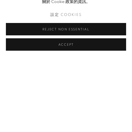
關於 Cookie 政策的資訊。
胡丰文
設定 COOKIES
黄锐
REJECT NON ESSENTIAL
李錦青
ACCEPT
LAURENT MARTIN "LO"
JOSEPHINE TURALBA
王克平
分享