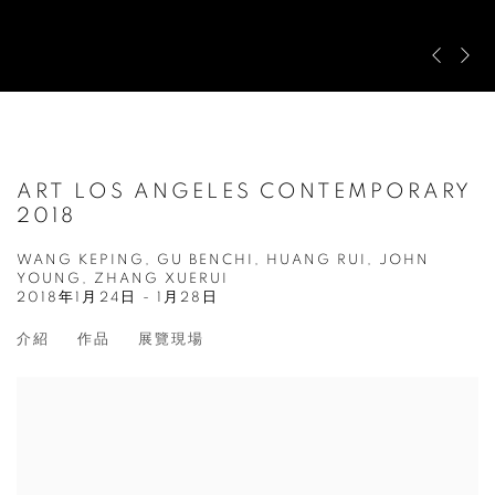
Previous s
Next s
ART LOS ANGELES CONTEMPORARY
2018
WANG KEPING, GU BENCHI, HUANG RUI, JOHN
YOUNG, ZHANG XUERUI
2018年1月24日 - 1月28日
介紹
作品
展覽現場