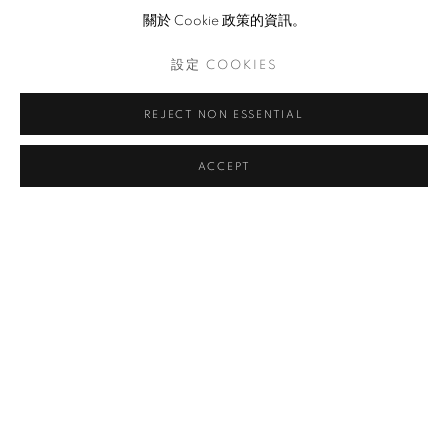
關於 Cookie 政策的資訊。
設定 COOKIES
JOHN YOUNG
SPECTRUMFIGURE III
,
2017
REJECT NON ESSENTIAL
Oil on linen
ACCEPT
190 x 150 cm
查詢